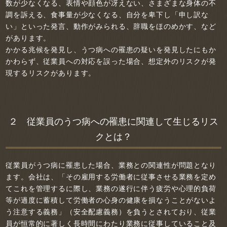
数が少なくなる、表情や顔色が冴えない、さまざまな身体の不
調を訴える、食事量が少なくなる、自分を卑下し「申し訳な
い」といった発言、動作がみられる、辞職をほのめかす、など
があります。
かかる兆候を発見し、うつ病への罹患の疑いを発見したにもか
かわらず、従業員への対応を誤った場合、想定外のリスクが発
現するリスクがあります。
２ 従業員のうつ病への罹患に関連して生じるリス
クとは？
従業員がうつ病に罹患した場合、業務との関連性が問題となり
ます。会社は、「その雇用する労働者に従事させる業務を定め
てこれを管理するに際し、業務の遂行に伴う疲労や心理的負荷
等が過度に蓄積して労働者の心身の健康を損なうことがないよ
う注意する義務」（安全配慮義務）を負うとされており、従業
員が恒常的に著しく長時間にわたり業務に従事していること及