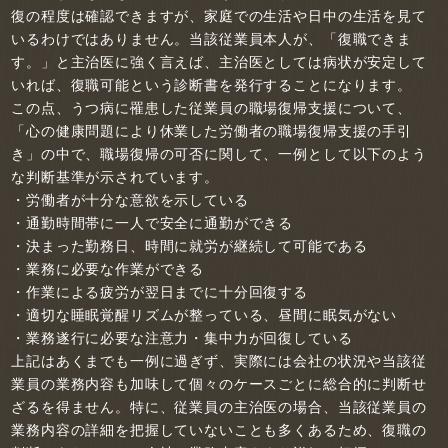
復の程度は確認できますが、家庭での生活や日中の生活を見て
いるわけではありません。当該従業員本人が、「復職できま
す。」と主治医に強く言えば、主治医としては病状が安定して
いれば、復職可能という診断書を発行することになります。
この点、うつ病に罹患した従業員の職場復帰支援について、
「心の健康問題により休業した労働者の職場復帰支援の手引
き」の中で、職場復帰の可否に関して、一例として以下のよう
な判断基準が示されています。
・労働者が十分な意欲を示している
・通勤時間帯に一人で安全に通勤ができる
・決まった勤務日、時間に就労が継続して可能である
・業務に必要な作業ができる
・作業による疲労が翌日までに十分回復する
・適切な睡眠覚醒リズムが整っている、昼間に眠気がない
・業務遂行に必要な注意力・集中力が回復している
上記はあくまでも一例に過ぎず、実際には会社の状況や当該従
業員の業務内容も加味して個々のケースごとに総合的に判断せ
ざるを得ません。特に、従業員の主治医の場合、当該従業員の
業務内容の詳細を把握していないことも多くあるため、復職の