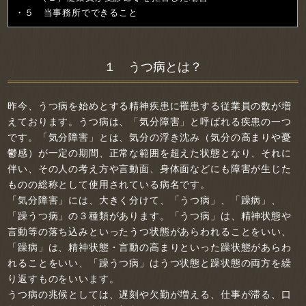
５ 当事務所でできること
１ うつ病とは？
昨今、うつ病を始めとする精神疾患に罹患する従業員の数が増
えております。うつ病は、「気分障害」と呼ばれる疾患の一つ
です。「気分障害」とは、気分の浮き沈み（気分の高まりや憂
鬱感）が一定の期間、正常な範囲を超えた状態となり、それに
伴い、その人の考え方や言動面、身体面などにも障害が生じた
ものの総称として使用されている病名です。
「気分障害」には、大きく分けて、「うつ病」、「躁病」、
「躁うつ病」の３種類があります。「うつ病」は、精神状態や
言動等の落ち込みといったうつ状態があらわれることをいい、
「躁病」は、精神状態・言動の高まりといった躁状態があらわ
れることをいい、「躁うつ病」はうつ状態と躁状態の両方を繰
り返すものをいいます。
うつ病の兆候としては、遅刻や欠勤が増える、仕事が滞る、口