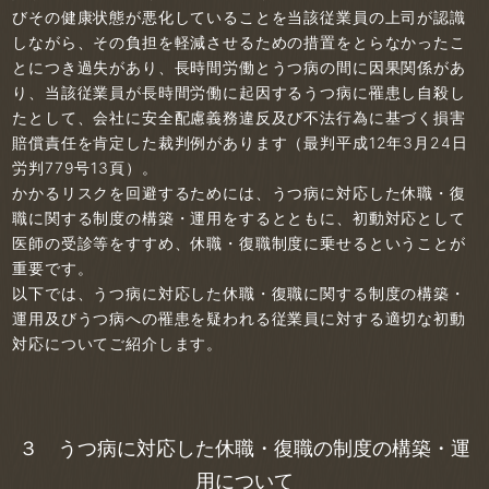
びその健康状態が悪化していることを当該従業員の上司が認識
しながら、その負担を軽減させるための措置をとらなかったこ
とにつき過失があり、長時間労働とうつ病の間に因果関係があ
り、当該従業員が長時間労働に起因するうつ病に罹患し自殺し
たとして、会社に安全配慮義務違反及び不法行為に基づく損害
賠償責任を肯定した裁判例があります（最判平成12年3月24日
労判779号13頁）。
かかるリスクを回避するためには、うつ病に対応した休職・復
職に関する制度の構築・運用をするとともに、初動対応として
医師の受診等をすすめ、休職・復職制度に乗せるということが
重要です。
以下では、うつ病に対応した休職・復職に関する制度の構築・
運用及びうつ病への罹患を疑われる従業員に対する適切な初動
対応についてご紹介します。
３ うつ病に対応した休職・復職の制度の構築・運
用について