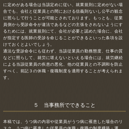
に定めがある場合は当該定めに従い、就業規則に定めがない場
合でも、会社と従業員との間における信義則ないし公平の観念
に照らして行うことが可能とされております。もっとも、従業
員側から受診命令が違法であるなどの主張をされないようにす
るためには、就業規則にて、会社が必要と認めた場合に、会社
が指定する医師の受診を命じることができるといった条項を設
けておくとよいでしょう。
適法な受診命令にも従わず、当該従業員の勤務態度、仕事の質
などに照らして、就労に堪えないといえる場合には、就労継続
による当該従業員の疾患の悪化、他の従業員との不調和を防止
すべく、前記３の休職・復職制度を適用することが考えられま
す。
５ 当事務所でできること
本稿では、うつ病の内容や従業員がうつ病に罹患した場合のリ
スク、うつ病に罹患した従業員の休職・復職の制度構築・運