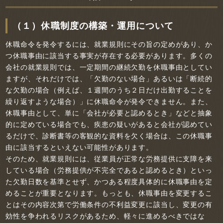
（１）休職制度の構築・運用について
休職命令を発令するには、就業規則にその旨の定めがあり、か
つ休職事由に該当する事実が存在する必要があります。多くの
会社の就業規則では、一定期間の継続欠勤を休職事由としてい
ますが、それだけでは、「欠勤のない場合」あるいは「断続的
な欠勤の場合（例えば、１週間のうち２日だけ出勤することを
繰り返すような場合）」に休職命令が発令できません。また、
休職事由として、単に「会社が必要と認めるとき」などと抽象
的に定めている場合でも、疾患の疑いがあると会社が認めてい
るだけで、診断書等の客観的な資料を欠く場合は、この休職事
由に該当するといえない可能性があります。
そのため、就業規則には、従業員が正常な労務提供に支障を来
している場合（労務提供が不完全であると認めるとき）といっ
た欠勤日数を基準とせず、かつある程度具体的に休職事由を定
めることが重要となります。もっとも、休職事由を変更するこ
とはその内容次第で労働条件の不利益変更に該当し、変更の有
効性を争われるリスクがあるため、軽々に進めるべきではな