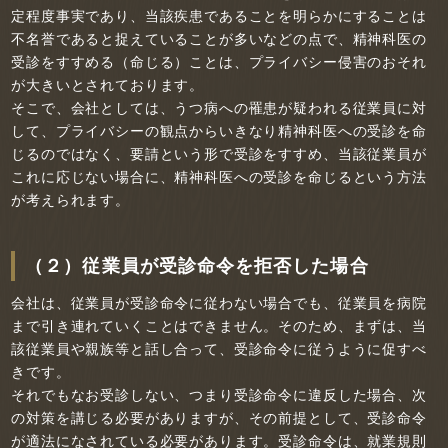
定程度事実であり、当該疾患であることを明らかにすることは
不名誉であると捉えていることが多いなどの点で、精神科医の
受診をすすめる（命じる）ことは、プライバシー侵害のおそれ
が大きいとされております。
そこで、会社としては、うつ病への罹患が疑われる従業員に対
して、プライバシーの観点からいきなり精神科医への受診を命
じるのではなく、要請という形で受診をすすめ、当該従業員が
これに応じない場合に、精神科医への受診を命じるという方法
が考えられます。
（２）従業員が受診命令を拒否した場合
会社は、従業員が受診命令に従わない場合でも、従業員を病院
まで引き連れていくことはできません。そのため、まずは、当
該従業員や親族等と話し合って、受診命令に従うように促すべ
きです。
それでもなお受診しない、つまり受診命令に違反した場合、次
の対策を講じる必要がありますが、その前提として、受診命令
が適法になされている必要があります。受診命令は、就業規則