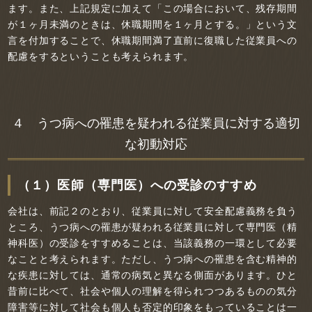
ます。また、上記規定に加えて「この場合において、残存期間
が１ヶ月未満のときは、休職期間を１ヶ月とする。」という文
言を付加することで、休職期間満了直前に復職した従業員への
配慮をするということも考えられます。
４ うつ病への罹患を疑われる従業員に対する適切
な初動対応
（１）医師（専門医）への受診のすすめ
会社は、前記２のとおり、従業員に対して安全配慮義務を負う
ところ、うつ病への罹患が疑われる従業員に対して専門医（精
神科医）の受診をすすめることは、当該義務の一環として必要
なことと考えられます。ただし、うつ病への罹患を含む精神的
な疾患に対しては、通常の病気と異なる側面があります。ひと
昔前に比べて、社会や個人の理解を得られつつあるものの気分
障害等に対して社会も個人も否定的印象をもっていることは一