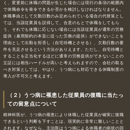
く、変更前に休職の問題が生じた場合には現行の条項の範囲内
で休職命令を発令できるか否かを検討しなければなりません。
休職事由として欠勤日数のみ定められている場合の代替策とし
ては、当該従業員を説得して、合意のもとで休職をしてもら
う、それでも休職に応じない場合には当該従業員が通常の労務
提供（雇用契約の本旨に従った労務の提供）ができないことを
理由として出勤を拒否し（自宅待機とさせる）、欠勤日数の要
件を充足させるという方法がありえます。ただし、自宅待機と
することを正当化するほどに通常の労務提供ができないことの
立証には相当ハードルが高いと考えられますので、会社の取る
べき対策としては、やはり、うつ病にも対応できる休職制度の
導入が不可欠と考えます。
（２）うつ病に罹患した従業員の復職に当たっ
ての留意点について
精神科医が、うつ病の罹患により休職した従業員が確実に復職
できるという判断を下すことは、現実的に非常に難しいことと
されます。なぜなら、主治医はうつ病による休職者の病状の回