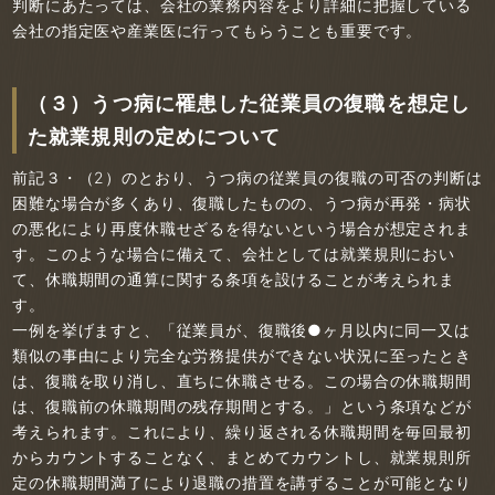
判断にあたっては、会社の業務内容をより詳細に把握している
会社の指定医や産業医に行ってもらうことも重要です。
（３）うつ病に罹患した従業員の復職を想定し
た就業規則の定めについて
前記３・（2）のとおり、うつ病の従業員の復職の可否の判断は
困難な場合が多くあり、復職したものの、うつ病が再発・病状
の悪化により再度休職せざるを得ないという場合が想定されま
す。このような場合に備えて、会社としては就業規則におい
て、休職期間の通算に関する条項を設けることが考えられま
す。
一例を挙げますと、「従業員が、復職後●ヶ月以内に同一又は
類似の事由により完全な労務提供ができない状況に至ったとき
は、復職を取り消し、直ちに休職させる。この場合の休職期間
は、復職前の休職期間の残存期間とする。」という条項などが
考えられます。これにより、繰り返される休職期間を毎回最初
からカウントすることなく、まとめてカウントし、就業規則所
定の休職期間満了により退職の措置を講ずることが可能となり