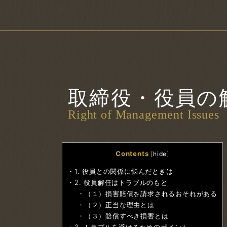
取締役・役員の
Right of Management Issues
Contents
[
hide
]
1. 役員との関係に悩んだときは
2. 役員解任はトラブルのもと
（１）損害賠償を請求されるおそれがある
（２）正当な理由とは
（３）賠償すべき損害とは