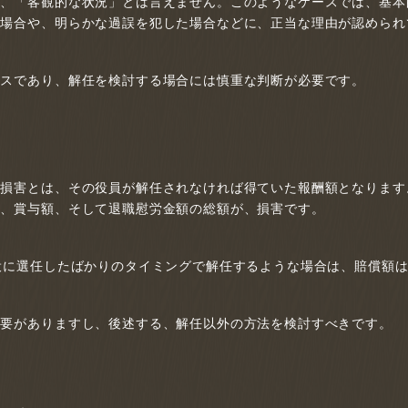
は、「客観的な状況」とは言えません。このようなケースでは、基本
た場合や、明らかな過誤を犯した場合などに、正当な理由が認められ
ースであり、解任を検討する場合には慎重な判断が必要です。
き損害とは、その役員が解任されなければ得ていた報酬額となります
額、賞与額、そして退職慰労金額の総額が、損害です。
役に選任したばかりのタイミングで解任するような場合は、賠償額
必要がありますし、後述する、解任以外の方法を検討すべきです。