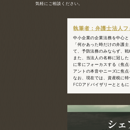
気軽にご相談ください。
執筆者：弁護士法人フ
中小企業の企業法務を中心と
「何かあった時だけの弁護士
て、予防法務のみならず、戦
また、当法人の名称に冠した
に常にフォーカスする（焦点
アントの本音やニーズに焦点
なお、現在では、資産税に特
FCDアドバイザリーととも