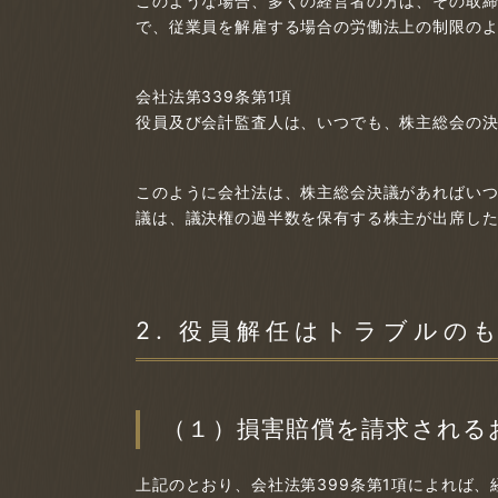
このような場合、多くの経営者の方は、その取
で、従業員を解雇する場合の労働法上の制限の
会社法第339条第1項
役員及び会計監査人は、いつでも、株主総会の
このように会社法は、株主総会決議があればい
議は、議決権の過半数を保有する株主が出席し
2. 役員解任はトラブルの
（１）損害賠償を請求される
上記のとおり、会社法第399条第1項によれば