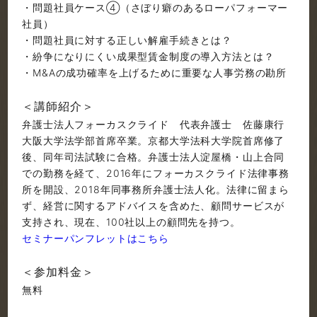
・問題社員ケース④（さぼり癖のあるローパフォーマー
社員）
・問題社員に対する正しい解雇手続きとは？
・紛争になりにくい成果型賃金制度の導入方法とは？
・M&Aの成功確率を上げるために重要な人事労務の勘所
＜講師紹介＞
弁護士法人フォーカスクライド 代表弁護士 佐藤康行
大阪大学法学部首席卒業。京都大学法科大学院首席修了
後、同年司法試験に合格。弁護士法人淀屋橋・山上合同
での勤務を経て、2016年にフォーカスクライド法律事務
所を開設、2018年同事務所弁護士法人化。法律に留まら
ず、経営に関するアドバイスを含めた、顧問サービスが
支持され、現在、100社以上の顧問先を持つ。
セミナーパンフレットはこちら
＜参加料金＞
無料